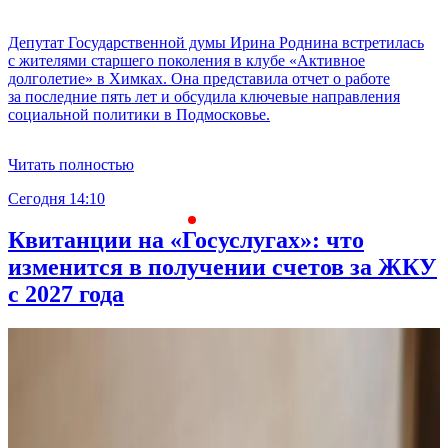
Депутат Государственной думы Ирина Роднина встретилась
с жителями старшего поколения в клубе «Активное
долголетие» в Химках. Она представила отчет о работе
за последние пять лет и обсудила ключевые направления
социальной политики в Подмосковье.
Читать полностью
Сегодня 14:10
С
Квитанции на «Госуслугах»: что
изменится в получении счетов за ЖКУ
с 2027 года