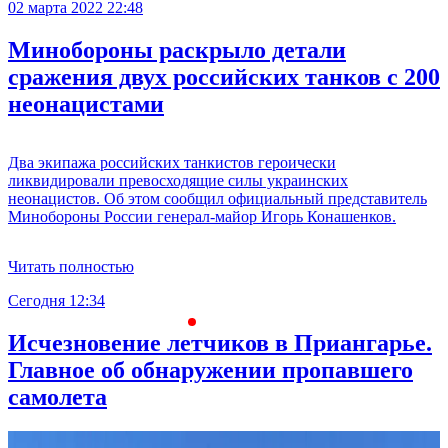
02 марта 2022 22:48
Минобороны раскрыло детали
сражения двух российских танков с 200
неонацистами
Два экипажа российских танкистов героически
ликвидировали превосходящие силы украинских
неонацистов. Об этом сообщил официальный представитель
Минобороны России генерал-майор Игорь Конашенков.
Читать полностью
Сегодня 12:34
С
Исчезновение летчиков в Приангарье.
Главное об обнаружении пропавшего
самолета