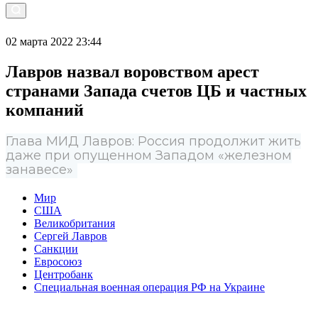
02 марта 2022 23:44
Лавров назвал воровством арест
странами Запада счетов ЦБ и частных
компаний
Глава МИД Лавров: Россия продолжит жить
даже при опущенном Западом «железном
занавесе»
Мир
США
Великобритания
Сергей Лавров
Санкции
Евросоюз
Центробанк
Специальная военная операция РФ на Украине