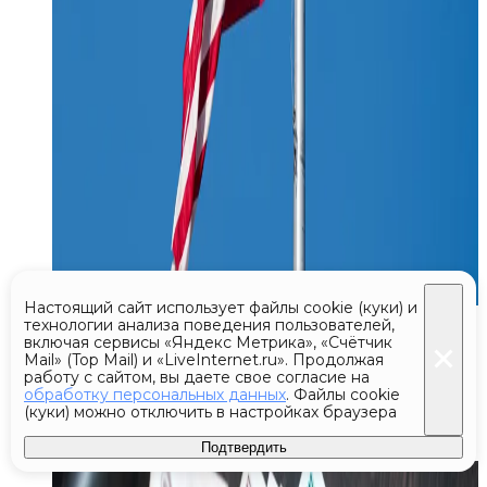
Настоящий сайт использует файлы cookie (куки) и
Сегодня 05:02
технологии анализа поведения пользователей,
включая сервисы «Яндекс Метрика», «Счётчик
Mail» (Top Mail) и «LiveInternet.ru». Продолжая
Юрист объяснил, обязан ли
работу с сайтом, вы даете свое согласие на
работодатель поднимать зарплату
обработку персональных данных
. Файлы cookie
(куки) можно отключить в настройках браузера
сотрудникам
Подтвердить