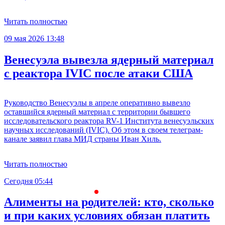
Читать полностью
09 мая 2026 13:48
Венесуэла вывезла ядерный материал
с реактора IVIC после атаки США
Руководство Венесуэлы в апреле оперативно вывезло
оставшийся ядерный материал с территории бывшего
исследовательского реактора RV-1 Института венесуэльских
научных исследований (IVIC). Об этом в своем телеграм-
канале заявил глава МИД страны Иван Хиль.
Читать полностью
Сегодня 05:44
С
Алименты на родителей: кто, сколько
и при каких условиях обязан платить