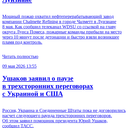
Мощный пожар охватил нефтеперерабатывающий завод
компании Chalmette Refining в городе Чалметт в Луизиане
8 мая. Как сообщил телеканал WDSU со ссылкой на главу
округа Луиса Помеса, пожарные команды прибыли на место
через 10 минут после детонации и быстро взяли возникшее
пламя под контроль.
Читать полностью
09 мая 2026 13:55
Ушаков заявил о паузе
в трехсторонних переговорах
с Украиной и США
Россия, Украина и Соединенные Штаты пока не договорились
насчет следующего раунда трехсторонних переговоров.
Об этом заявил помощник президента Юрий Ушаков,
сообщил ТАСС.