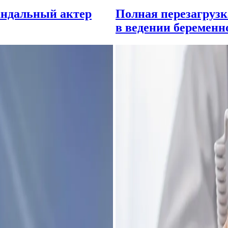
андальный актер
Полная перезагрузк
в ведении беременно