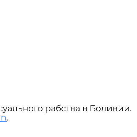
уального рабства в Боливии.
in
.