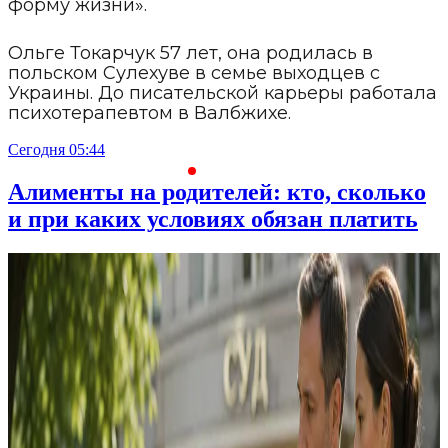
форму жизни».
Ольге Токарчук 57 лет, она родилась в
польском Сулехуве в семье выходцев с
Украины. До писательской карьеры работала
психотерапевтом в Валбжихе.
Сегодня 05:44
С
Алименты на родителей: кто, сколько
и при каких условиях обязан платить