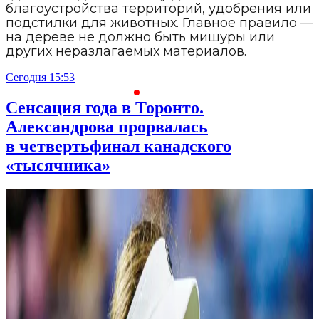
благоустройства территорий, удобрения или
подстилки для животных. Главное правило —
на дереве не должно быть мишуры или
других неразлагаемых материалов.
Сегодня 15:53
С
Сенсация года в Торонто.
Александрова прорвалась
в четвертьфинал канадского
«тысячника»