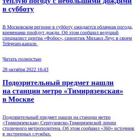
теплую погоду с небольшими дождями
в субботу
В Московском регионе в субботу ожидается облачная погода,
временами пройдут дожди. Об этом сообщил ведущий
специалист центра «Фобос», синоптик Михаил Леус в своем
Telegram-канале.
Читать полностью
28 октября 2022 16:43
Подозрительный предмет нашли
на станции метро «Тимирязевская»
в Москве
Подозрительный предмет нашли на станции метро
«Тимирязевская» Серпуховско-Тимирязевской линии
столичного метрополитена. Об этом сообщил «360» источник
в экстренных службах.