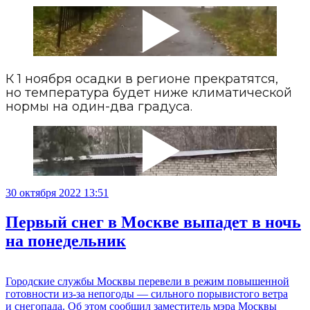
К 1 ноября осадки в регионе прекратятся,
но температура будет ниже климатической
нормы на один-два градуса.
30 октября 2022 13:51
Первый снег в Москве выпадет в ночь
на понедельник
Городские службы Москвы перевели в режим повышенной
готовности из-за непогоды — сильного порывистого ветра
и снегопада. Об этом сообщил заместитель мэра Москвы