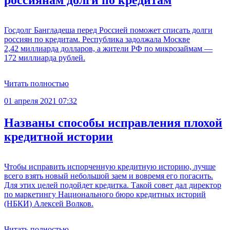
россиянам долги по кредитам
Госдолг Бангладеша перед Россией поможет списать долги
россиян по кредитам. Республика задолжала Москве
2,42 миллиарда долларов, а жители РФ по микрозаймам —
172 миллиарда рублей.
Читать полностью
01 апреля 2021 07:32
Названы способы исправления плохой
кредитной истории
Чтобы исправить испорченную кредитную историю, лучше
всего взять новый небольшой заем и вовремя его погасить.
Для этих целей подойдет кредитка. Такой совет дал директор
по маркетингу Национального бюро кредитных историй
(НБКИ) Алексей Волков.
Читать полностью