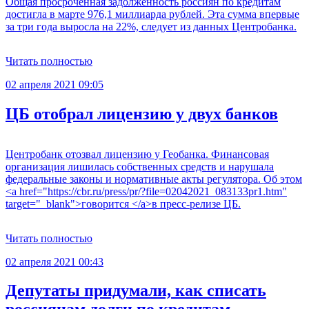
Общая просроченная задолженность россиян по кредитам
достигла в марте 976,1 миллиарда рублей. Эта сумма впервые
за три года выросла на 22%, следует из данных Центробанка.
Читать полностью
02 апреля 2021 09:05
ЦБ отобрал лицензию у двух банков
Центробанк отозвал лицензию у Геобанка. Финансовая
организация лишилась собственных средств и нарушала
федеральные законы и нормативные акты регулятора. Об этом
<a href="https://cbr.ru/press/pr/?file=02042021_083133pr1.htm"
target="_blank">говорится </a>в пресс-релизе ЦБ.
Читать полностью
02 апреля 2021 00:43
Депутаты придумали, как списать