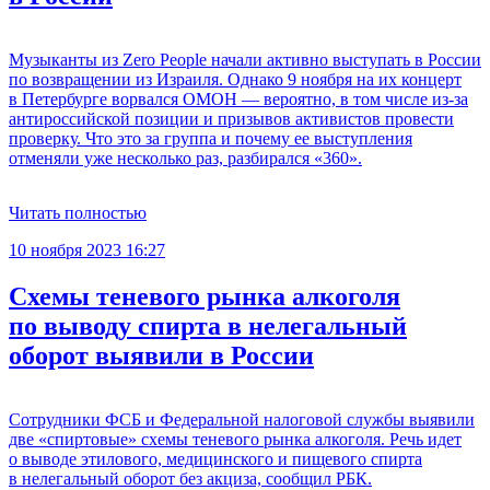
Музыканты из Zero People начали активно выступать в России
по возвращении из Израиля. Однако 9 ноября на их концерт
в Петербурге ворвался ОМОН — вероятно, в том числе из-за
антироссийской позиции и призывов активистов провести
проверку. Что это за группа и почему ее выступления
отменяли уже несколько раз, разбирался «360».
Читать полностью
10 ноября 2023 16:27
Схемы теневого рынка алкоголя
по выводу спирта в нелегальный
оборот выявили в России
Сотрудники ФСБ и Федеральной налоговой службы выявили
две «спиртовые» схемы теневого рынка алкоголя. Речь идет
о выводе этилового, медицинского и пищевого спирта
в нелегальный оборот без акциза, сообщил РБК.