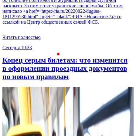
об убийстве политолога и журналиста Дарьи Дугиной
раскрыто. За ним стоят украинские спецслужбы. Об этом
написало <a href="https://ria.ru/20220822/dugina-
1811295530.html" target="_blank">РИА «Новости»</a> со
ссылкой на Центр общественных связей ФСБ.
Читать полностью
Сегодня 19:33
С
Конец серым билетам: что изменится
в оформлении проездных документов
по новым правилам