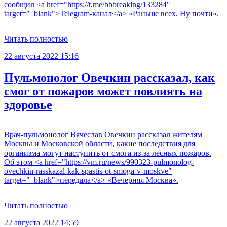
сообщил <a href="https://t.me/bbbreaking/133284"
target="_blank">Telegram-канал</a> «Раньше всех. Ну почти».
Читать полностью
22 августа 2022 15:16
Пульмонолог Овечкин рассказал, как
смог от пожаров может повлиять на
здоровье
Врач-пульмонолог Вячеслав Овечкин рассказал жителям
Москвы и Московской области, какие последствия для
организма могут наступить от смога из-за лесных пожаров.
Об этом <a href="https://vm.ru/news/990323-pulmonolog-
ovechkin-rasskazal-kak-spastis-ot-smoga-v-moskve"
target="_blank">передала</a> «Вечерняя Москва».
Читать полностью
22 августа 2022 14:59