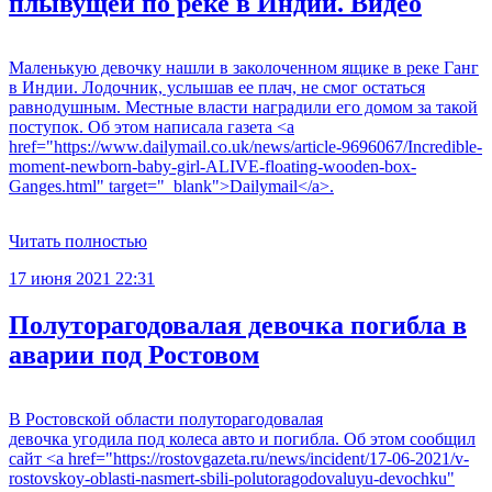
плывущей по реке в Индии. Видео
Маленькую девочку нашли в заколоченном ящике в реке Ганг
в Индии. Лодочник, услышав ее плач, не смог остаться
равнодушным. Местные власти наградили его домом за такой
поступок. Об этом написала газета <a
href="https://www.dailymail.co.uk/news/article-9696067/Incredible-
moment-newborn-baby-girl-ALIVE-floating-wooden-box-
Ganges.html" target="_blank">Dailymail</a>.
Читать полностью
17 июня 2021 22:31
Полуторагодовалая девочка погибла в
аварии под Ростовом
В Ростовской области полуторагодовалая
девочка угодила под колеса авто и погибла. Об этом сообщил
сайт <a href="https://rostovgazeta.ru/news/incident/17-06-2021/v-
rostovskoy-oblasti-nasmert-sbili-polutoragodovaluyu-devochku"