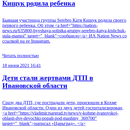
Кищук родила ребенка
Бывшая участница группы Serebro Катя Кищук родила своего
первого ребенка. Об этом <a href="https://nation-
news.ru/635800-byvshaya-solistka-gruppy-serebro-katya-kishchuk-
stala-mamoi" target="_blank">сообщило</a> ИА Nation News со
ссылкой на ее Instagram.
Читать полностью
18 июня 2021 16:41
Дети стали жертвами ДТП в
Ивановской области
Сразу два ДТП, где пострадали дети, произошли в Кохме
Ивановской области. Один из двух детей госпитализирован,
<a href="https://vladimir.tsargrad.tv/news/v-kohme-ivanovskoj-
oblasti-dve-devochki-popali-pod-mashiny_369700"
target="_blank">написал «Царьград». </a>