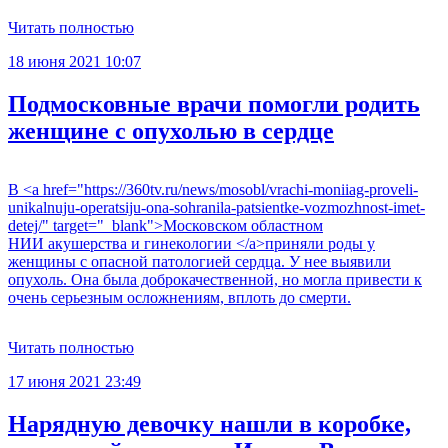
Читать полностью
18 июня 2021 10:07
Подмосковные врачи помогли родить
женщине с опухолью в сердце
В <a href="https://360tv.ru/news/mosobl/vrachi-moniiag-proveli-
unikalnuju-operatsiju-ona-sohranila-patsientke-vozmozhnost-imet-
detej/" target="_blank">Московском областном
НИИ акушерства и гинекологии </a>приняли роды у
женщины с опасной патологией сердца. У нее выявили
опухоль. Она была доброкачественной, но могла привести к
очень серьезным осложнениям, вплоть до смерти.
Читать полностью
17 июня 2021 23:49
Нарядную девочку нашли в коробке,