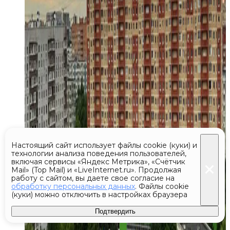
Настоящий сайт использует файлы cookie (куки) и
технологии анализа поведения пользователей,
включая сервисы «Яндекс Метрика», «Счётчик
Mail» (Top Mail) и «LiveInternet.ru». Продолжая
работу с сайтом, вы даете свое согласие на
обработку персональных данных
. Файлы cookie
(куки) можно отключить в настройках браузера
Подтвердить