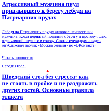
Агрессивный мужчина пнул
приплывшего к берегу лебедя на
Патриарших прудах
Лебедя на Патриарших прудах атаковал неизвестный
мужчина. Когда пернатый подплыл к берегу и протянул шею,
отдыхавший пнул его в голову. Снятое очевидцами видео
опубликовал паблик «Москва онлайн» во «ВКонтакте».
Читать полностью
Сегодня 05:21
С
Шведский стол без стресса: как
не стоять в пробке и не раздражать
других гостей. Основные правила
этикета