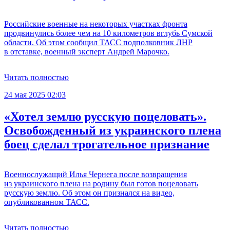
Российские военные на некоторых участках фронта
продвинулись более чем на 10 километров вглубь Сумской
области. Об этом сообщил ТАСС подполковник ЛНР
в отставке, военный эксперт Андрей Марочко.
Читать полностью
24 мая 2025 02:03
«Хотел землю русскую поцеловать».
Освобожденный из украинского плена
боец сделал трогательное признание
Военнослужащий Илья Чернега после возвращения
из украинского плена на родину был готов поцеловать
русскую землю. Об этом он признался на видео,
опубликованном ТАСС.
Читать полностью