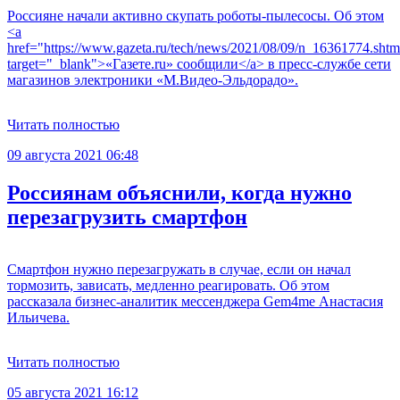
Россияне начали активно скупать роботы-пылесосы. Об этом
<a
href="https://www.gazeta.ru/tech/news/2021/08/09/n_16361774.shtm
target="_blank">«Газете.ru» сообщили</a> в пресс-службе сети
магазинов электроники «М.Видео-Эльдорадо».
Читать полностью
09 августа 2021 06:48
Россиянам объяснили, когда нужно
перезагрузить смартфон
Смартфон нужно перезагружать в случае, если он начал
тормозить, зависать, медленно реагировать. Об этом
рассказала бизнес-аналитик мессенджера Gem4me Анастасия
Ильичева.
Читать полностью
05 августа 2021 16:12