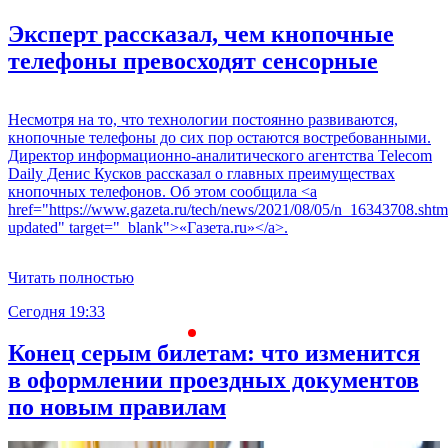
Эксперт рассказал, чем кнопочные
телефоны превосходят сенсорные
Несмотря на то, что технологии постоянно развиваются,
кнопочные телефоны до сих пор остаются востребованными.
Директор информационно-аналитического агентства Telecom
Daily Денис Кусков рассказал о главных преимуществах
кнопочных телефонов. Об этом сообщила <a
href="https://www.gazeta.ru/tech/news/2021/08/05/n_16343708.shtm
updated" target="_blank">«Газета.ru»</a>.
Читать полностью
Сегодня 19:33
С
Конец серым билетам: что изменится
в оформлении проездных документов
по новым правилам