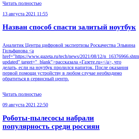
Читать полностью
13 августа 2021 11:55
Назван способ спасти залитый ноутбук
Аналитик Центра цифровой экспертизы Роскачества Эльвина
Гильфанова <a
href="https://www.gazeta.ru/tech/news/2021/08/12/n_16376966.shtm
updated" target="_blank">рассказала «Газете.ru»</a>, что
делать, если на ноутбук пролился напиток. После оказания
первой помощи устройству в любом случае необходимо
обратиться в сервисный центр.
Читать полностью
09 августа 2021 22:50
Роботы-пылесосы набрали
популярность среди россиян