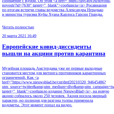
сообщение с Кубой. Об этом <a href="https://favt.gov.ru/novosti-
novosti/?id=7630" target="_blank">сообщила</a> Росавиация
по итогам встречи главы ведомства Александра Нерадько
и министра туризма Кубы Хуана Карлоса Гарсии Гранды.
Читать полностью
20 марта 2021 16:49
Европейские ковид-диссиденты
вышли на акциии против карантина
Музейная площадь Амстердама уже не первые выходные
становится местом для митинга противников карантинных
ограничений. Как <a
href="https://www.nieuwsblad.be/cnt/dmf20210320_94645486?
utm_source=twitter&amp;utm_medium=dlvr&amp;utm_campaign=twi
target="_blank">сообщило издание NieuwsBlad</a>, на новую
акцию собралось около 250 человек. Акция носила мирный
характер, но полиция для разгона толпы применила
водометы. Этот момент попал на видео.