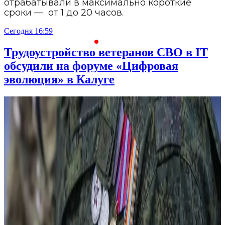
отрабатывали в максимально короткие
сроки — от 1 до 20 часов.
Сегодня 16:59
С
Трудоустройство ветеранов СВО в IT
обсудили на форуме «Цифровая
эволюция» в Калуге